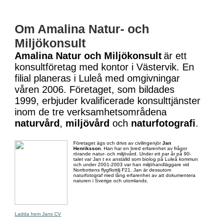
Om Amalina Natur- och
Miljökonsult
Amalina Natur och Miljökonsult
är ett
konsultföretag med kontor i Västervik. En
filial planeras i Luleå med omgivningar
våren 2006. Företaget, som bildades
1999, erbjuder kvalificerade konsulttjänster
inom de tre verksamhetsområdena
naturvård
,
miljövård
och
naturfotografi
.
Företaget ägs och drivs av civilingenjör
Jan
Henriksson
. Han har en bred erfarenhet av frågor
rörande natur- och miljövård. Under ett par år på 90-
talet var Jan t ex anställd som biolog på Luleå kommun
och under 2001-2003 var han miljöhandläggare vid
Norrbottens flygflottilj F21. Jan är dessutom
naturfotograf med lång erfarenhet av att dokumentera
naturen i Sverige och utomlands.
Ladda hem Jans CV